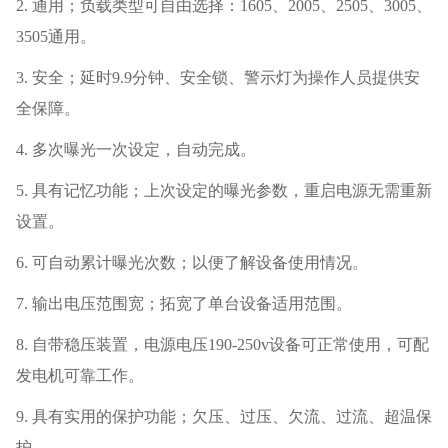
2.
通用；负载类型可自由选择：
1605
、
2005
、
2505
、
3005
、
3505
通用。
3.
安全；延时
9.9
分钟、安全锁、警示灯为操作人员提供安
全保障。
4.
多次曝光一次设定，自动完成。
5.
具有记忆功能；上次设定的曝光参数，重启电源无需重新
设置。
6.
可自动累计曝光次数；以便了解设备使用情况。
7.
输出电压范围宽；拓宽了单台设备适用范围。
8.
自带稳压装置，电源电压
190-250v
设备可正常使用，可配
发电机可靠工作。
9.
具有实用的保护功能；欠压、过压、欠流、过流、超温保
护。