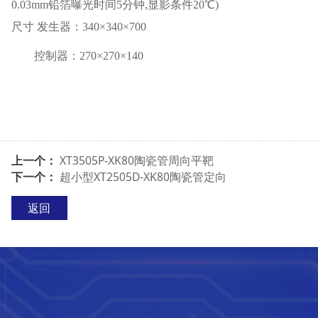
0.03mm
铅箔曝光时间
5
分钟
,
显影条件
20
℃
)
尺寸
发生器：
340
×
340
×
700
控制器：
270
×
270
×
140
上一个：
XT3505P-XK80陶瓷管周向平靶
下一个：
超小型XT2505D-XK80陶瓷管定向
返回