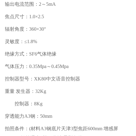
输出电流范围：
2
～
5mA
焦点尺寸：
1.0
×
2.5
辐射角度：
360
×
30
°
灵敏度：≤
1.8%
绝缘方式：
SF6
气体绝缘
气体压力：
0.35Mpa
～
0.45Mpa
控制器型号：
XK80
中文语音控制器
重量
发生器：
32Kg
控制器：
8Kg
穿透能力
A3
钢：
50mm
拍照条件：
(
材料
A3
钢底片天津
3
型焦距
600mm
增感屏