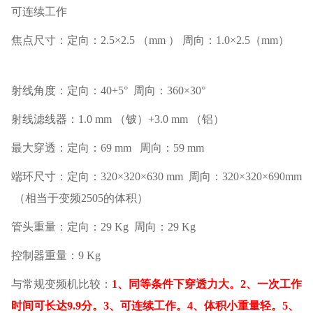
可连续工作
焦点尺寸：定向：
2.5
×
2.5
（
mm
） 周向：
1.0
×
2.5
（
mm
）
射线角度：定向：
40+5
°
周向：
360
×
30
°
射线滤线器：
1.0 mm
（铍）
+3.0 mm
（铝）
最大穿透：定向：
69 mm
周向：
59 mm
端环尺寸：定向：
320
×
320
×
630 mm
周向：
320
×
320
×
690mm
（相当于变频
2505
的体积）
管头重量：定向：
29 Kg
周向：
29 Kg
控制器重量：
9 Kg
与常规变频机比较：
1
、同等条件下穿透力大。
2
、一次工作
时间可长达
9.9
分。
3
、可连续工作。
4
、体积小重量轻。
5
、