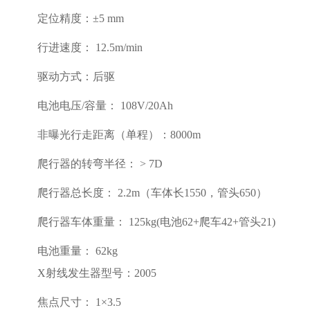
定位精度：
±5 mm
行进速度：
12.5m/min
驱动方式：后驱
电池电压
/
容量：
108V/20Ah
非曝光行走距离（单程）：
8000m
爬行器的转弯半径：
> 7D
爬行器总长度：
2.2m
（车体长
1550
，管头
650
）
爬行器车体重量：
125kg(
电池
62+
爬车
42+
管头
21)
电池重量：
62kg
X
射线发生器型号：
2005
焦点尺寸：
1×3.5