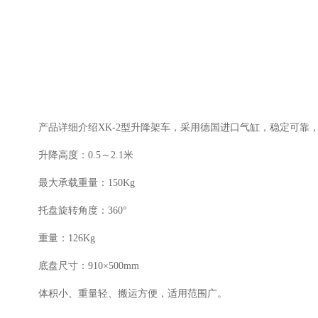
产品详细介绍
XK-2
型升降架车，采用德国进口气缸，稳定可靠
升降高度：
0.5
～
2.1
米
最大承载重量：
150Kg
托盘旋转角度：
360
°
重量：
126Kg
底盘尺寸：
910
×
500mm
体积小、重量轻、搬运方便，适用范围广。