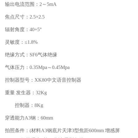
输出电流范围：
2
～
5mA
焦点尺寸：
2.5
×
2.5
辐射角度：
40+5
°
灵敏度：≤
1.8%
绝缘方式：
SF6
气体绝缘
气体压力：
0.35Mpa
～
0.45Mpa
控制器型号：
XK80
中文语音控制器
重量 发生器：
32Kg
控制器：
8Kg
穿透能力
A3
钢：
60mm
拍照条件：
(
材料
A3
钢底片天津
3
型焦距
600mm
增感屏