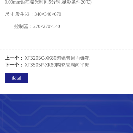
0.03mm
铅箔曝光时间
5
分钟
,
显影条件
20
℃
)
尺寸 发生器：
340
×
340
×
670
控制器：
270
×
270
×
140
上一个：
XT3205C-XK80陶瓷管周向锥靶
下一个：
XT3505P-XK80陶瓷管周向平靶
返回