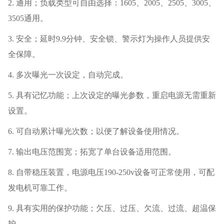
2.
通用；负载类型可自由选择：
1605
、
2005
、
2505
、
3005
、
3505
通用。
3.
安全；延时
9.9
分钟、安全锁、警示灯为操作人员提供安
全保障。
4.
多次曝光一次设定，自动完成。
5.
具有记忆功能；上次设定的曝光参数，重启电源无需重新
设置。
6.
可自动累计曝光次数；以便了解设备使用情况。
7.
输出电压范围宽；拓宽了单台设备适用范围。
8.
自带稳压装置，电源电压
190-250v
设备可正常使用，可配
发电机可靠工作。
9.
具有实用的保护功能；欠压、过压、欠流、过流、超温保
护。